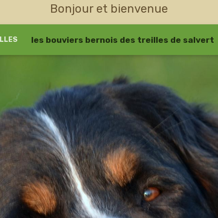
Bonjour et bienvenue
les bouviers bernois des treilles de salvert
LLES