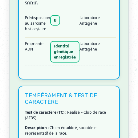
SOD1B
Prédisposition
Laboratoire
B
au sarcome
Antagène
histiocytaire
Empreinte
Laboratoire
Identité
ADN
Antagène
génétique
enregistrée
TEMPÉRAMENT & TEST DE
CARACTÈRE
Test de caractère (TC) :
Réalisé – Club de race
(AFBS)
Description :
Chien équilibré, sociable et
représentatif de la race.