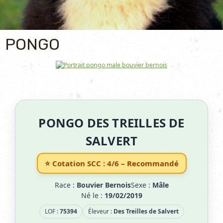
PONGO
PONGO DES TREILLES DE
SALVERT
⭐ Cotation SCC :
4/6 – Recommandé
Race :
Bouvier Bernois
Sexe :
Mâle
Né le :
19/02/2019
LOF :
75394
Éleveur :
Des Treilles de Salvert