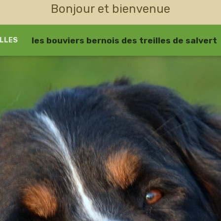
Bonjour et bienvenue
les bouviers bernois des treilles de salvert
LLES