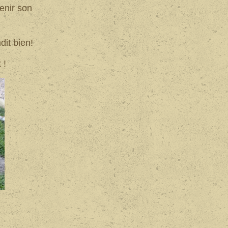
tenir son
dit bien!
 !